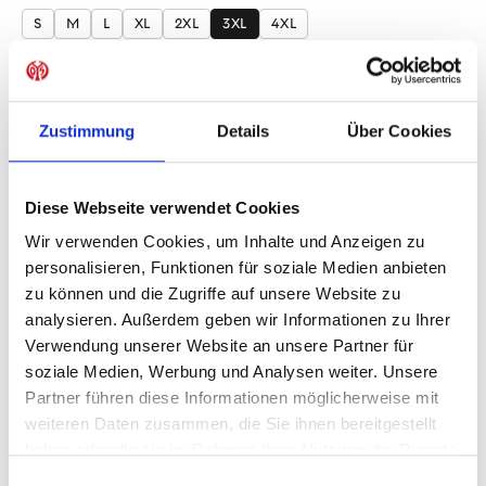
S
M
L
XL
2XL
3XL
4XL
Produkt Anzahl: Gib den gewünschten Wer
Anzahl
Sofort verfügbar, Lieferzeit: 1-3 Tage
Zustimmung
Details
Über Cookies
Diese Webseite verwendet Cookies
Wir verwenden Cookies, um Inhalte und Anzeigen zu
IN DEN WARENKORB
personalisieren, Funktionen für soziale Medien anbieten
zu können und die Zugriffe auf unsere Website zu
analysieren. Außerdem geben wir Informationen zu Ihrer
Verwendung unserer Website an unsere Partner für
Produktdetails
soziale Medien, Werbung und Analysen weiter. Unsere
Partner führen diese Informationen möglicherweise mit
weiteren Daten zusammen, die Sie ihnen bereitgestellt
haben oder die sie im Rahmen Ihrer Nutzung der Dienste
ÄHNLICHE PRODUKTE
gesammelt haben.
Einwilligungsauswahl