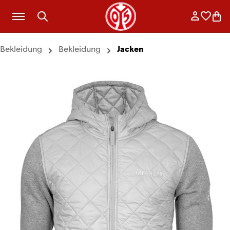
Zum Hauptinhalt springen
Anmelde
Merkli
War
Bekleidung
Bekleidung
Jacken