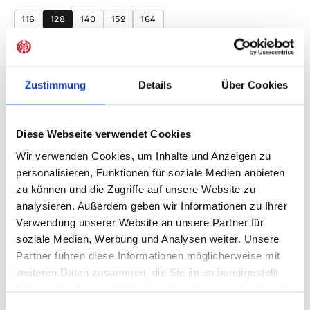
116
128
140
152
164
Produkt Anzahl: Gib den gewünschten Wer
Anzahl
Sofort verfügbar, Lieferzeit: 1-3 Tage
Zustimmung
Details
Über Cookies
Diese Webseite verwendet Cookies
Wir verwenden Cookies, um Inhalte und Anzeigen zu
IN DEN WARENKORB
personalisieren, Funktionen für soziale Medien anbieten
zu können und die Zugriffe auf unsere Website zu
analysieren. Außerdem geben wir Informationen zu Ihrer
Verwendung unserer Website an unsere Partner für
Produktdetails
soziale Medien, Werbung und Analysen weiter. Unsere
Partner führen diese Informationen möglicherweise mit
weiteren Daten zusammen, die Sie ihnen bereitgestellt
haben oder die sie im Rahmen Ihrer Nutzung der Dienste
ÄHNLICHE PRODUKTE
gesammelt haben.
Einwilligungsauswahl