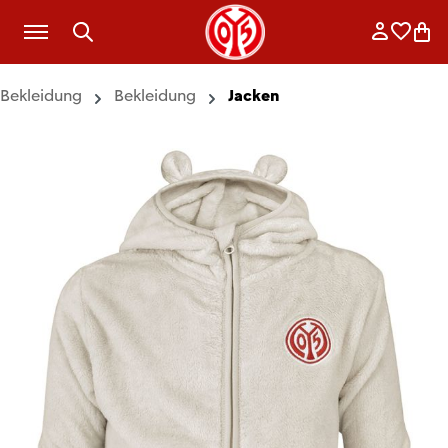
Zum Hauptinhalt springen
Anmelde
Merkli
War
Bekleidung
Bekleidung
Jacken