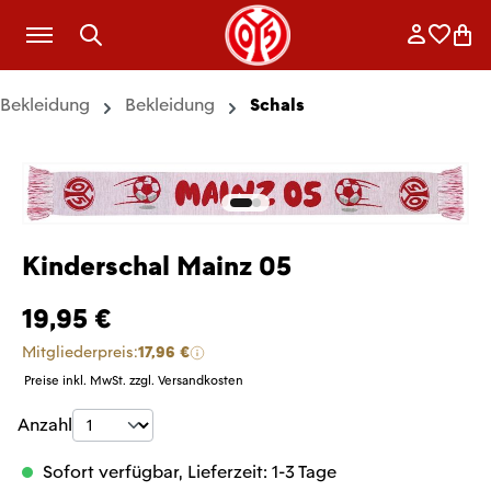
Zum Hauptinhalt springen
Anmelde
Merkli
War
Bekleidung
Bekleidung
Schals
Kinderschal Mainz 05
19,95 €
Mitgliederpreis:
17,96 €
Preise inkl. MwSt. zzgl. Versandkosten
Produkt Anzahl: Gib den gewünschten Wer
Anzahl
Sofort verfügbar, Lieferzeit: 1-3 Tage