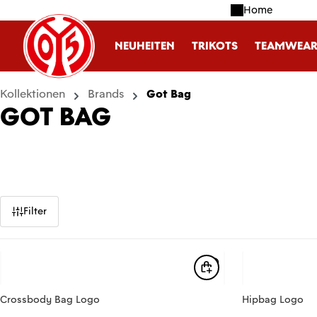
Home
m Hauptinhalt springen
Zur Suche springen
Zur Hauptnavigation springen
NEUHEITEN
TRIKOTS
TEAMWEA
Kollektionen
Brands
Got Bag
GOT BAG
Filter
Crossbody Bag Logo
Hipbag Logo