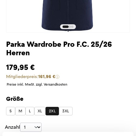
Parka Wardrobe Pro F.C. 25/26
Herren
179,95 €
Mitgliederpreis:
161,96 €
Preise inkl. MwSt. zzgl. Versandkosten
Größe
auswählen
S
M
L
XL
2XL
3XL
Produkt Anzahl: Gib den gewünschten Wer
Anzahl