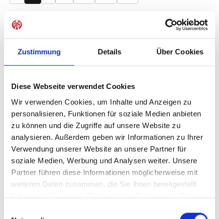
Produkt Anzahl: Gib den gewünschten Wer
Anzahl
Sofort verfügbar, Lieferzeit: 1-3 Tage
Zustimmung
Details
Über Cookies
Diese Webseite verwendet Cookies
IN DEN WARENKORB
Wir verwenden Cookies, um Inhalte und Anzeigen zu
personalisieren, Funktionen für soziale Medien anbieten
zu können und die Zugriffe auf unsere Website zu
analysieren. Außerdem geben wir Informationen zu Ihrer
Produktdetails
Verwendung unserer Website an unsere Partner für
soziale Medien, Werbung und Analysen weiter. Unsere
Partner führen diese Informationen möglicherweise mit
weiteren Daten zusammen, die Sie ihnen bereitgestellt
ÄHNLICHE PRODUKTE
haben oder die sie im Rahmen Ihrer Nutzung der Dienste
gesammelt haben.
Einwilligungsauswahl