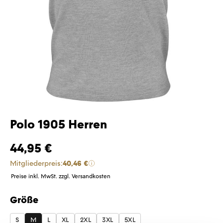
Polo 1905 Herren
44,95 €
Mitgliederpreis:
40,46 €
Preise inkl. MwSt. zzgl. Versandkosten
Größe
auswählen
S
M
L
XL
2XL
3XL
5XL