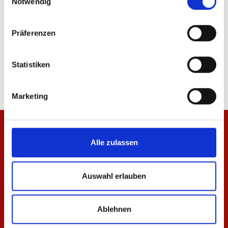
Notwendig
-60%
Präferenzen
Zip Jacke 1905 Herren
Schal Mainz 05
74,95 €
12,00 €
29,95 €
Statistiken
Marketing
Alle zulassen
Auswahl erlauben
Ablehnen