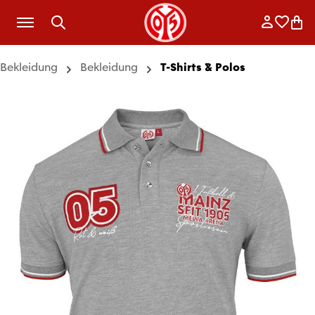
Zum Hauptinhalt springen
Anmelde
Merkli
War
Bekleidung
Bekleidung
T-Shirts & Polos