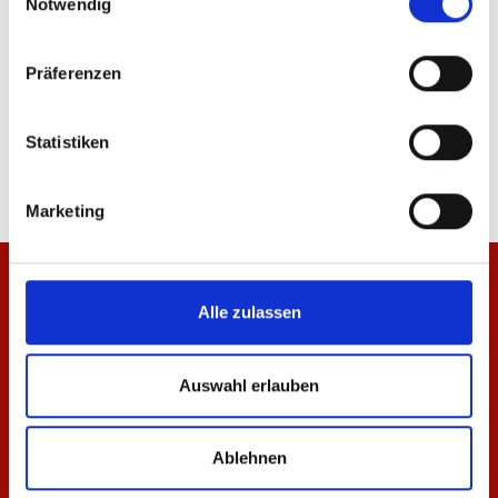
Notwendig
Präferenzen
T-Shirt Essentials Weiß Unisex
T-Shirt Essentials Nav
29,95 €
29,95 €
Statistiken
Marketing
Alle zulassen
Auswahl erlauben
Ablehnen