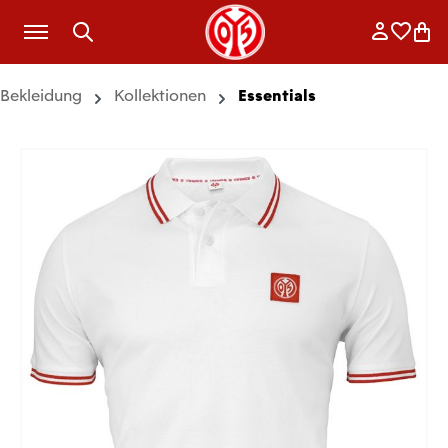
Zum Hauptinhalt springen
Anmelde
Merkli
War
Bekleidung
Kollektionen
Essentials