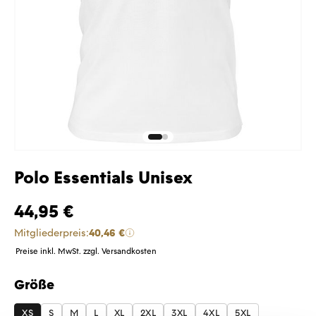
Polo Essentials Unisex
44,95 €
Mitgliederpreis:
40,46 €
Preise inkl. MwSt. zzgl. Versandkosten
Größe
auswählen
XS
S
M
L
XL
2XL
3XL
4XL
5XL