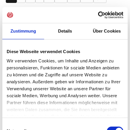
Produkt Anzahl: Gib den gewünschten Wer
Anzahl
Sofort verfügbar, Lieferzeit: 1-3 Tage
Zustimmung
Details
Über Cookies
Diese Webseite verwendet Cookies
IN DEN WARENKORB
Wir verwenden Cookies, um Inhalte und Anzeigen zu
personalisieren, Funktionen für soziale Medien anbieten
zu können und die Zugriffe auf unsere Website zu
analysieren. Außerdem geben wir Informationen zu Ihrer
Produktdetails
Verwendung unserer Website an unsere Partner für
soziale Medien, Werbung und Analysen weiter. Unsere
Partner führen diese Informationen möglicherweise mit
weiteren Daten zusammen, die Sie ihnen bereitgestellt
haben oder die sie im Rahmen Ihrer Nutzung der Dienste
ÄHNLICHE PRODUKTE
gesammelt haben.
Einwilligungsauswahl