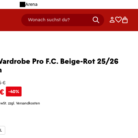
Arena
Anmelden
Merklist
Ware
Wonach suchst du?
header.searchDescription
Wardrobe Pro F.C. Beige-Rot 25/26
n
5 €
 €
-40%
MwSt. zzgl. Versandkosten
len
L