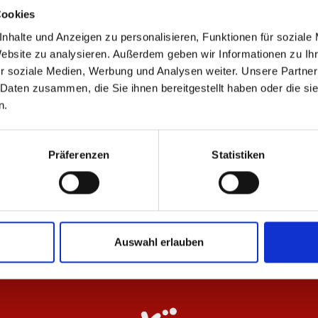
Cookies
nhalte und Anzeigen zu personalisieren, Funktionen für soziale
Website zu analysieren. Außerdem geben wir Informationen zu I
r soziale Medien, Werbung und Analysen weiter. Unsere Partner
ÄHNLICHE PRODUKTE
 Daten zusammen, die Sie ihnen bereitgestellt haben oder die s
n.
-40%
-
Präferenzen
Statistiken
o F.C. Beige-Rot
Hoodie Wardrobe Pro F.C. Beige 25/26
T-
Herren
He
47,97 €
17
79,95 €
Auswahl erlauben