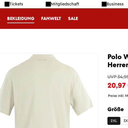
Tickets
Mitgliedschaft
Business
R
BEKLEIDUNG
FANWELT
SALE
Polo 
Herre
UVP 34,9
20,97
Preise inkl. 
Größe
auswäh
2XL
3X