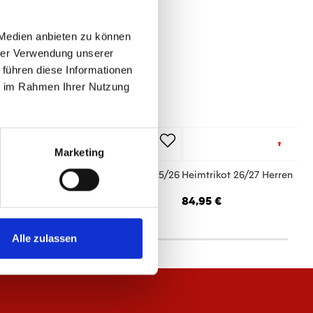
 Medien anbieten zu können
hrer Verwendung unserer
 führen diese Informationen
ie im Rahmen Ihrer Nutzung
40%
Marketing
Shirt Wardrobe Pro F.C. Beige-Rot 25/26
Heimtrikot 26/27 Herren
rren
84,95 €
,97 €
29,95 €
Alle zulassen