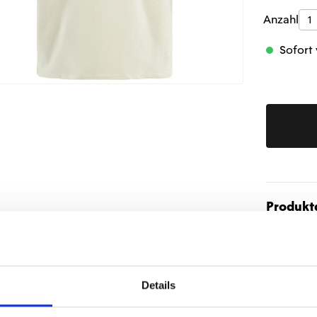
Produk
Anzahl
Sofort 
Produktd
Details