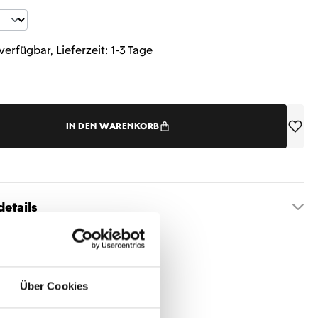
t Anzahl: Gib den gewünschten Wert ein 
verfügbar, Lieferzeit: 1-3 Tage
IN DEN WARENKORB
etails
Über Cookies