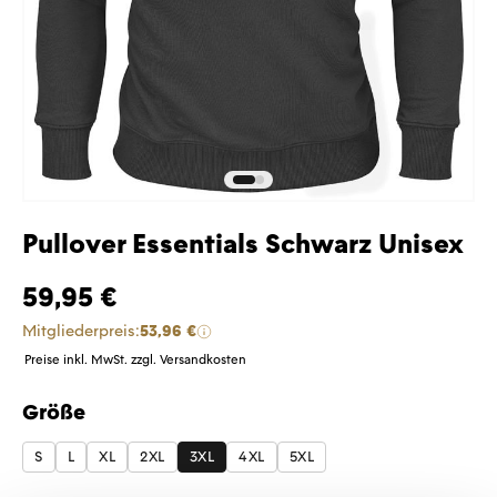
Pullover Essentials Schwarz Unisex
59,95 €
Mitgliederpreis:
53,96 €
Preise inkl. MwSt. zzgl. Versandkosten
Größe
auswählen
S
L
XL
2XL
3XL
4XL
5XL