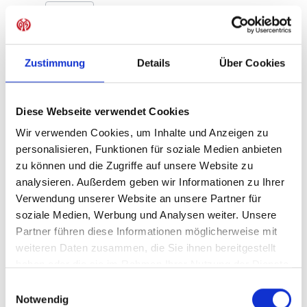
Produkt Anzahl: Gib den gewünschten Wer
Anzahl
Sofort verfügbar, Lieferzeit: 1-3 Tage
Zustimmung
Details
Über Cookies
Diese Webseite verwendet Cookies
IN DEN WARENKORB
Wir verwenden Cookies, um Inhalte und Anzeigen zu
personalisieren, Funktionen für soziale Medien anbieten
zu können und die Zugriffe auf unsere Website zu
analysieren. Außerdem geben wir Informationen zu Ihrer
Produktdetails
Verwendung unserer Website an unsere Partner für
soziale Medien, Werbung und Analysen weiter. Unsere
Partner führen diese Informationen möglicherweise mit
weiteren Daten zusammen, die Sie ihnen bereitgestellt
ÄHNLICHE PRODUKTE
haben oder die sie im Rahmen Ihrer Nutzung der Dienste
gesammelt haben.
Einwilligungsauswahl
Notwendig