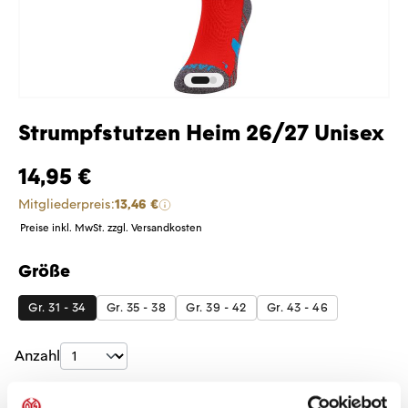
Strumpfstutzen Heim 26/27 Unisex
14,95 €
Mitgliederpreis:
13,46 €
Preise inkl. MwSt. zzgl. Versandkosten
Größe
auswählen
Gr. 31 - 34
Gr. 35 - 38
Gr. 39 - 42
Gr. 43 - 46
Produkt Anzahl: Gib den gewünschten Wer
Anzahl
Sofort verfügbar, Lieferzeit: 5-7 Tage