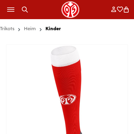
Zum Hauptinhalt springen
Anmelde
Merkli
War
Trikots
Heim
Kinder