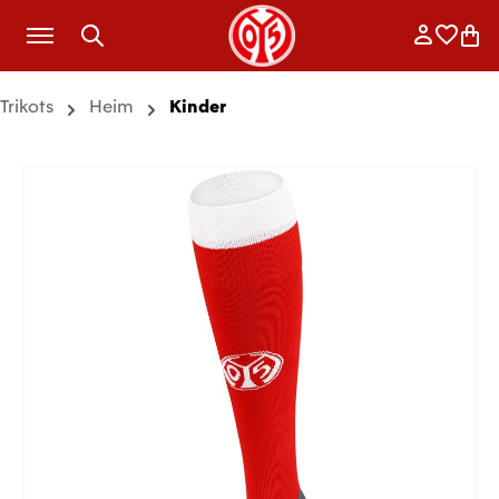
Zum Hauptinhalt springen
Anmelde
Merkli
War
Trikots
Heim
Kinder