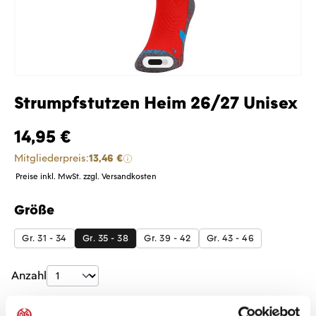
Strumpfstutzen Heim 26/27 Unisex
14,95 €
Mitgliederpreis:
13,46 €
Preise inkl. MwSt. zzgl. Versandkosten
Größe
auswählen
Gr. 31 - 34
Gr. 35 - 38
Gr. 39 - 42
Gr. 43 - 46
Produkt Anzahl: Gib den gewünschten Wer
Anzahl
Sofort verfügbar, Lieferzeit: 5-7 Tage