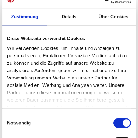
Zustimmung
Details
Über Cookies
IN DEN WARENKORB
Diese Webseite verwendet Cookies
Wir verwenden Cookies, um Inhalte und Anzeigen zu
personalisieren, Funktionen für soziale Medien anbieten
Produktdetails
zu können und die Zugriffe auf unsere Website zu
analysieren. Außerdem geben wir Informationen zu Ihrer
Verwendung unserer Website an unsere Partner für
soziale Medien, Werbung und Analysen weiter. Unsere
ÄHNLICHE PRODUKTE
Partner führen diese Informationen möglicherweise mit
weiteren Daten zusammen, die Sie ihnen bereitgestellt
haben oder die sie im Rahmen Ihrer Nutzung der Dienste
gesammelt haben.
Einwilligungsauswahl
NEU
Notwendig
Heimtrikot 26/27 Herren
Strumpfstutzen Auswe