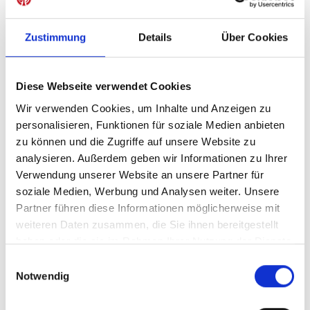
Zustimmung
Details
Über Cookies
IN DEN WARENKORB
Diese Webseite verwendet Cookies
Wir verwenden Cookies, um Inhalte und Anzeigen zu
personalisieren, Funktionen für soziale Medien anbieten
Produktdetails
zu können und die Zugriffe auf unsere Website zu
analysieren. Außerdem geben wir Informationen zu Ihrer
Verwendung unserer Website an unsere Partner für
soziale Medien, Werbung und Analysen weiter. Unsere
ÄHNLICHE PRODUKTE
Partner führen diese Informationen möglicherweise mit
weiteren Daten zusammen, die Sie ihnen bereitgestellt
haben oder die sie im Rahmen Ihrer Nutzung der Dienste
gesammelt haben.
Einwilligungsauswahl
NEU
Notwendig
Heimtrikot 26/27 Herren
Strumpfstutzen Auswe