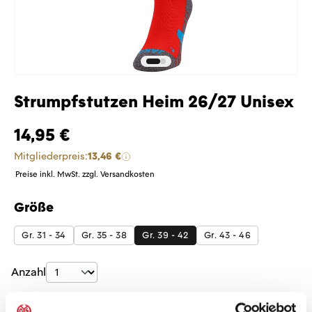
Strumpfstutzen Heim 26/27 Unisex
14,95 €
Mitgliederpreis:
13,46 €
Preise inkl. MwSt. zzgl. Versandkosten
Größe
auswählen
Gr. 31 - 34
Gr. 35 - 38
Gr. 39 - 42
Gr. 43 - 46
Produkt Anzahl: Gib den gewünschten Wer
Anzahl
Sofort verfügbar, Lieferzeit: 5-7 Tage