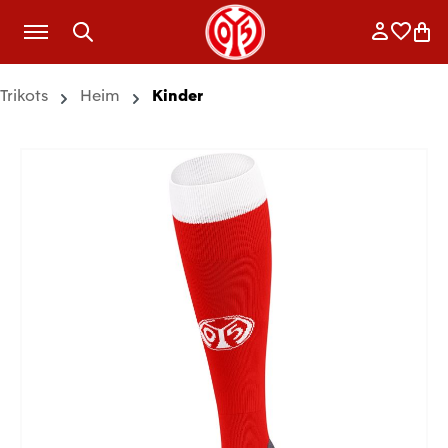
Zum Hauptinhalt springen
Anmelde
Merkli
War
Trikots
Heim
Kinder