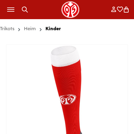
Zum Hauptinhalt springen
Anmelde
Merkli
War
Trikots
Heim
Kinder