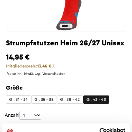
Strumpfstutzen Heim 26/27 Unisex
14,95 €
Mitgliederpreis:
13,46 €
Preise inkl. MwSt. zzgl. Versandkosten
Größe
auswählen
Gr. 31 - 34
Gr. 35 - 38
Gr. 39 - 42
Gr. 43 - 46
Produkt Anzahl: Gib den gewünschten Wer
Anzahl
Sofort verfügbar, Lieferzeit: 5-7 Tage