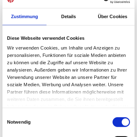
Zustimmung
Details
Über Cookies
IN DEN WARENKORB
Diese Webseite verwendet Cookies
Wir verwenden Cookies, um Inhalte und Anzeigen zu
personalisieren, Funktionen für soziale Medien anbieten
Produktdetails
zu können und die Zugriffe auf unsere Website zu
analysieren. Außerdem geben wir Informationen zu Ihrer
Verwendung unserer Website an unsere Partner für
soziale Medien, Werbung und Analysen weiter. Unsere
ÄHNLICHE PRODUKTE
Partner führen diese Informationen möglicherweise mit
weiteren Daten zusammen, die Sie ihnen bereitgestellt
haben oder die sie im Rahmen Ihrer Nutzung der Dienste
gesammelt haben.
Einwilligungsauswahl
NEU
Notwendig
Heimtrikot 26/27 Herren
Strumpfstutzen Auswe