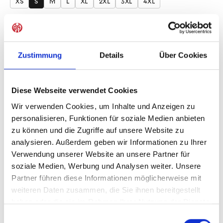
XS
S
M
L
XL
2XL
3XL
4XL
Produkt Anzahl: Gib den gewünschten Wer
Anzahl
Sofort verfügbar, Lieferzeit: 1-3 Tage
Zustimmung
Details
Über Cookies
Diese Webseite verwendet Cookies
IN DEN WARENKORB
Wir verwenden Cookies, um Inhalte und Anzeigen zu
personalisieren, Funktionen für soziale Medien anbieten
zu können und die Zugriffe auf unsere Website zu
analysieren. Außerdem geben wir Informationen zu Ihrer
Verwendung unserer Website an unsere Partner für
Produktdetails
soziale Medien, Werbung und Analysen weiter. Unsere
Partner führen diese Informationen möglicherweise mit
weiteren Daten zusammen, die Sie ihnen bereitgestellt
haben oder die sie im Rahmen Ihrer Nutzung der Dienste
ÄHNLICHE PRODUKTE
gesammelt haben.
Einwilligungsauswahl