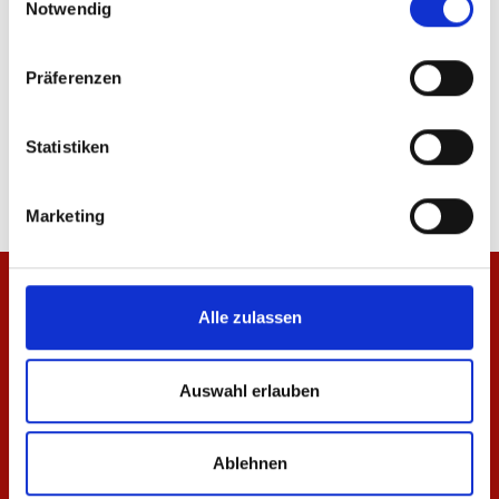
Notwendig
Präferenzen
T-Shirt Essentials Rot Unisex
T-Shirt Essentials We
Statistiken
29,95 €
29,95 €
Marketing
Alle zulassen
Auswahl erlauben
Ablehnen