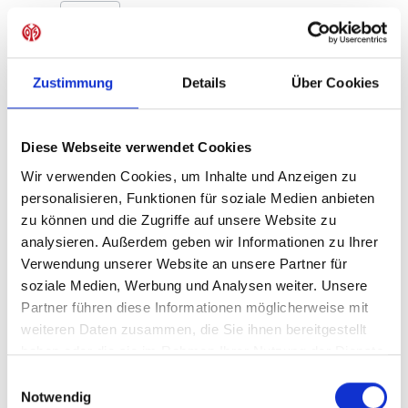
Produkt Anzahl: Gib den gewünschten Wer
Anzahl
Sofort verfügbar, Lieferzeit: 1-3 Tage
Zustimmung
Details
Über Cookies
Diese Webseite verwendet Cookies
IN DEN WARENKORB
Wir verwenden Cookies, um Inhalte und Anzeigen zu
personalisieren, Funktionen für soziale Medien anbieten
zu können und die Zugriffe auf unsere Website zu
analysieren. Außerdem geben wir Informationen zu Ihrer
Produktdetails
Verwendung unserer Website an unsere Partner für
soziale Medien, Werbung und Analysen weiter. Unsere
Partner führen diese Informationen möglicherweise mit
weiteren Daten zusammen, die Sie ihnen bereitgestellt
ÄHNLICHE PRODUKTE
haben oder die sie im Rahmen Ihrer Nutzung der Dienste
gesammelt haben.
Einwilligungsauswahl
Notwendig