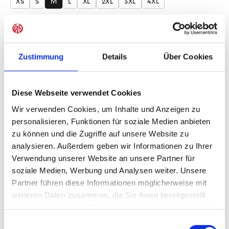
XS
S
M
L
XL
2XL
3XL
4XL
Produkt Anzahl: Gib den gewünschten Wer
Anzahl
Sofort verfügbar, Lieferzeit: 1-3 Tage
Zustimmung
Details
Über Cookies
Diese Webseite verwendet Cookies
IN DEN WARENKORB
Wir verwenden Cookies, um Inhalte und Anzeigen zu
personalisieren, Funktionen für soziale Medien anbieten
zu können und die Zugriffe auf unsere Website zu
analysieren. Außerdem geben wir Informationen zu Ihrer
Verwendung unserer Website an unsere Partner für
Produktdetails
soziale Medien, Werbung und Analysen weiter. Unsere
Partner führen diese Informationen möglicherweise mit
weiteren Daten zusammen, die Sie ihnen bereitgestellt
haben oder die sie im Rahmen Ihrer Nutzung der Dienste
ÄHNLICHE PRODUKTE
gesammelt haben.
Einwilligungsauswahl