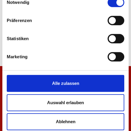
Notwendig
Präferenzen
T-Shirt Essentials Weiß Unisex
T-Shirt Essentials Rot
Statistiken
29,95 €
29,95 €
Marketing
Alle zulassen
Auswahl erlauben
Ablehnen