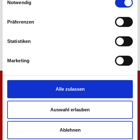
Notwendig
Präferenzen
T-Shirt Essentials Weiß Unisex
T-Shirt Essentials Rot
Statistiken
29,95 €
29,95 €
Marketing
Alle zulassen
Auswahl erlauben
Ablehnen