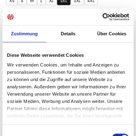
XS
S
M
L
XL
2XL
3XL
4XL
Produkt Anzahl: Gib den gewünschten Wer
Anzahl
Sofort verfügbar, Lieferzeit: 1-3 Tage
Zustimmung
Details
Über Cookies
Diese Webseite verwendet Cookies
IN DEN WARENKORB
Wir verwenden Cookies, um Inhalte und Anzeigen zu
personalisieren, Funktionen für soziale Medien anbieten
zu können und die Zugriffe auf unsere Website zu
analysieren. Außerdem geben wir Informationen zu Ihrer
Verwendung unserer Website an unsere Partner für
Produktdetails
soziale Medien, Werbung und Analysen weiter. Unsere
Partner führen diese Informationen möglicherweise mit
weiteren Daten zusammen, die Sie ihnen bereitgestellt
haben oder die sie im Rahmen Ihrer Nutzung der Dienste
ÄHNLICHE PRODUKTE
gesammelt haben.
Einwilligungsauswahl