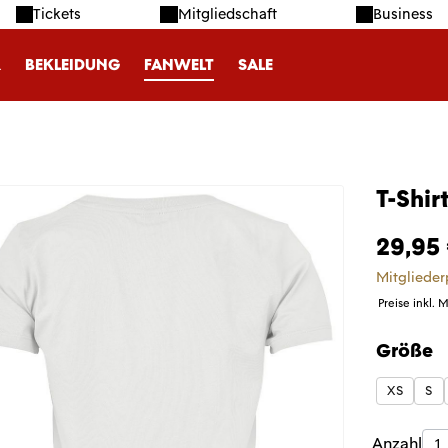
Tickets
Mitgliedschaft
Business
R
BEKLEIDUNG
FANWELT
SALE
T-Shir
29,95
Mitglieder
Preise inkl. 
Größe
auswäh
XS
S
Produk
Anzahl