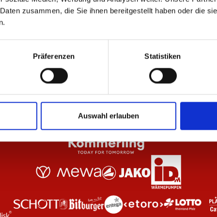
 Daten zusammen, die Sie ihnen bereitgestellt haben oder die s
n.
Rot Damen
T-Shirt Essentials Schwarz Unisex
T-S
29,95 €
29
Präferenzen
Statistiken
Auswahl erlauben