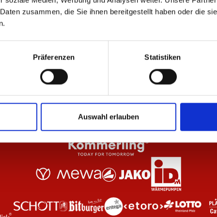
r soziale Medien, Werbung und Analysen weiter. Unsere Partner
 Daten zusammen, die Sie ihnen bereitgestellt haben oder die s
n.
erren
T-Shirt Basic Herren
Sc
34,95 €
22
Präferenzen
Statistiken
Auswahl erlauben