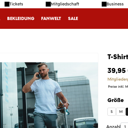
Tickets
Mitgliedschaft
Business
R
BEKLEIDUNG
FANWELT
SALE
T-Shir
39,95
Mitglieder
Preise inkl. 
Größe
auswäh
S
M
Produk
Anzahl