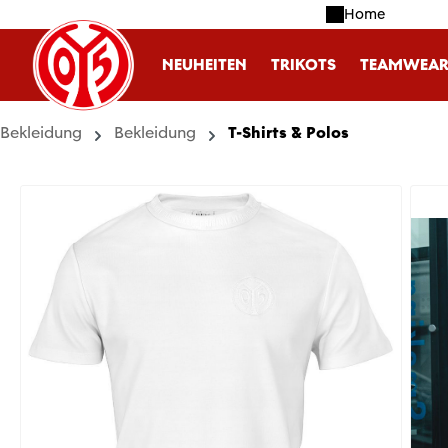
Home
m Hauptinhalt springen
Zur Suche springen
Zur Hauptnavigation springen
NEUHEITEN
TRIKOTS
TEAMWEA
Bekleidung
Bekleidung
T-Shirts & Polos