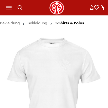
Zum Hauptinhalt springen
Anmelde
Merkli
War
Bekleidung
Bekleidung
T-Shirts & Polos