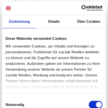
Produkt Anzahl: Gib den gewünschten Wer
Anzahl
Sofort verfügbar, Lieferzeit: 1-3 Tage
Zustimmung
Details
Über Cookies
Diese Webseite verwendet Cookies
IN DEN WARENKORB
Wir verwenden Cookies, um Inhalte und Anzeigen zu
personalisieren, Funktionen für soziale Medien anbieten
zu können und die Zugriffe auf unsere Website zu
analysieren. Außerdem geben wir Informationen zu Ihrer
Produktdetails
Verwendung unserer Website an unsere Partner für
soziale Medien, Werbung und Analysen weiter. Unsere
Partner führen diese Informationen möglicherweise mit
weiteren Daten zusammen, die Sie ihnen bereitgestellt
ÄHNLICHE PRODUKTE
haben oder die sie im Rahmen Ihrer Nutzung der Dienste
gesammelt haben.
Einwilligungsauswahl
Notwendig