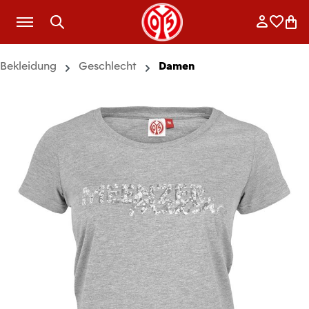
Zum Hauptinhalt springen
Anmelde
Merkli
War
Bekleidung
Geschlecht
Damen