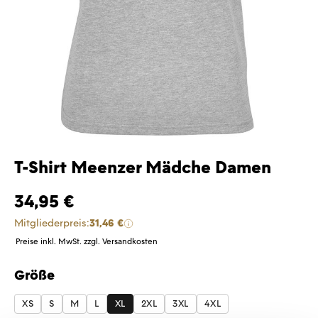
T-Shirt Meenzer Mädche Damen
34,95 €
Mitgliederpreis:
31,46 €
Preise inkl. MwSt. zzgl. Versandkosten
Größe
auswählen
XS
S
M
L
XL
2XL
3XL
4XL