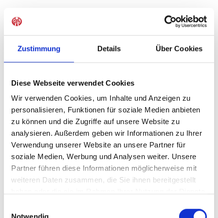
Produkt Anzahl: Gib den gewünschten Wer
Anzahl
Sofort verfügbar, Lieferzeit: 1-3 Tage
Zustimmung
Details
Über Cookies
Diese Webseite verwendet Cookies
IN DEN WARENKORB
Wir verwenden Cookies, um Inhalte und Anzeigen zu
personalisieren, Funktionen für soziale Medien anbieten
zu können und die Zugriffe auf unsere Website zu
analysieren. Außerdem geben wir Informationen zu Ihrer
Produktdetails
Verwendung unserer Website an unsere Partner für
soziale Medien, Werbung und Analysen weiter. Unsere
Partner führen diese Informationen möglicherweise mit
weiteren Daten zusammen, die Sie ihnen bereitgestellt
ÄHNLICHE PRODUKTE
haben oder die sie im Rahmen Ihrer Nutzung der Dienste
gesammelt haben.
Einwilligungsauswahl
Notwendig