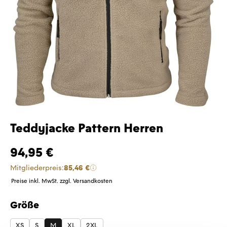
Teddyjacke Pattern Herren
94,95 €
Mitgliederpreis:
85,46 €
Preise inkl. MwSt. zzgl. Versandkosten
Größe
auswählen
XS
S
M
XL
2XL