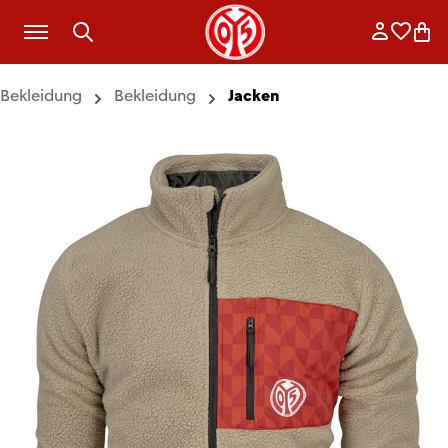
Zum Hauptinhalt springen
Anmelde
Merkli
War
Bekleidung
Bekleidung
Jacken