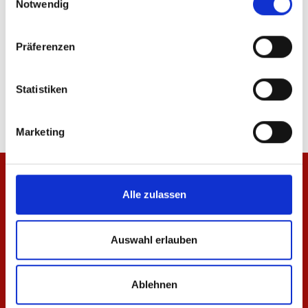
Notwendig
Präferenzen
Jacke Teddy Kinder
Windbreaker Mainz 05
39,95 €
84,95 €
Statistiken
Marketing
Alle zulassen
Auswahl erlauben
Ablehnen