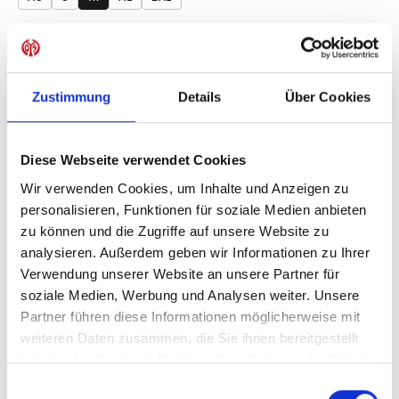
Produkt Anzahl: Gib den gewünschten Wer
Anzahl
Sofort verfügbar, Lieferzeit: 1-3 Tage
Zustimmung
Details
Über Cookies
Diese Webseite verwendet Cookies
IN DEN WARENKORB
Wir verwenden Cookies, um Inhalte und Anzeigen zu
personalisieren, Funktionen für soziale Medien anbieten
zu können und die Zugriffe auf unsere Website zu
analysieren. Außerdem geben wir Informationen zu Ihrer
Produktdetails
Verwendung unserer Website an unsere Partner für
soziale Medien, Werbung und Analysen weiter. Unsere
Partner führen diese Informationen möglicherweise mit
weiteren Daten zusammen, die Sie ihnen bereitgestellt
ÄHNLICHE PRODUKTE
haben oder die sie im Rahmen Ihrer Nutzung der Dienste
gesammelt haben.
Einwilligungsauswahl