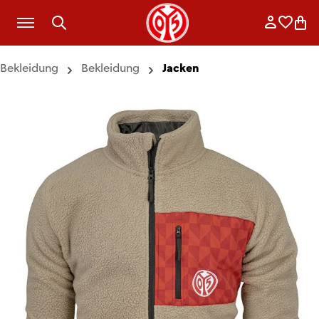
Zum Hauptinhalt springen
Anmelde
Merkli
War
Bekleidung
Bekleidung
Jacken