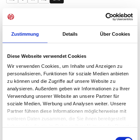
Produkt Anzahl: Gib den gewünschten Wer
Anzahl
Sofort verfügbar, Lieferzeit: 1-3 Tage
Zustimmung
Details
Über Cookies
Diese Webseite verwendet Cookies
IN DEN WARENKORB
Wir verwenden Cookies, um Inhalte und Anzeigen zu
personalisieren, Funktionen für soziale Medien anbieten
zu können und die Zugriffe auf unsere Website zu
analysieren. Außerdem geben wir Informationen zu Ihrer
Produktdetails
Verwendung unserer Website an unsere Partner für
soziale Medien, Werbung und Analysen weiter. Unsere
Partner führen diese Informationen möglicherweise mit
weiteren Daten zusammen, die Sie ihnen bereitgestellt
ÄHNLICHE PRODUKTE
haben oder die sie im Rahmen Ihrer Nutzung der Dienste
gesammelt haben.
Einwilligungsauswahl