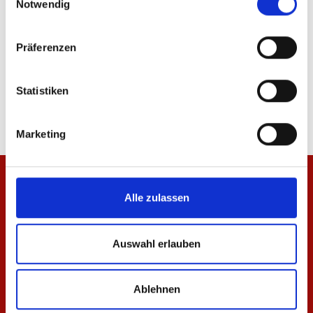
Notwendig
Präferenzen
Jacke Teddy Kinder
Windbreaker Mainz 05
39,95 €
84,95 €
Statistiken
Marketing
Alle zulassen
Auswahl erlauben
Ablehnen