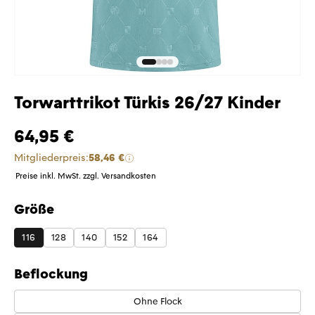
Torwarttrikot Türkis 26/27 Kinder
64,95 €
Mitgliederpreis:
58,46 €
Preise inkl. MwSt. zzgl. Versandkosten
Größe
auswählen
116
128
140
152
164
Beflockung
Ohne Flock