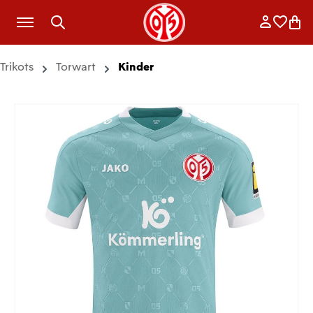
Zum Hauptinhalt springen
Anmelde
Merkli
War
Trikots
Torwart
Kinder