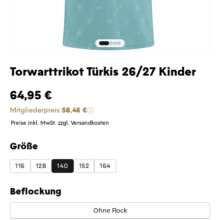
Torwarttrikot Türkis 26/27 Kinder
64,95 €
Mitgliederpreis:
58,46 €
Preise inkl. MwSt. zzgl. Versandkosten
Größe
auswählen
116
128
140
152
164
Beflockung
Ohne Flock