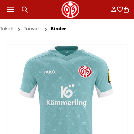
Zum Hauptinhalt springen
Anmelde
Merkli
War
Trikots
Torwart
Kinder