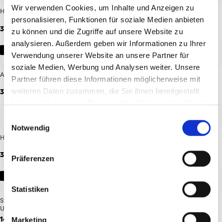
Wir verwenden Cookies, um Inhalte und Anzeigen zu
Heimshorts 26/27 Herren
Auswärtsshorts 26/27 Herren
personalisieren, Funktionen für soziale Medien anbieten
39,95 €
39,95 €
zu können und die Zugriffe auf unsere Website zu
analysieren. Außerdem geben wir Informationen zu Ihrer
NEU
NEU
Verwendung unserer Website an unsere Partner für
soziale Medien, Werbung und Analysen weiter. Unsere
Auswärtsshorts 26/27 Kinder
Ausweichshorts 26/27 Kinder
Partner führen diese Informationen möglicherweise mit
weiteren Daten zusammen, die Sie ihnen bereitgestellt
34,95 €
34,95 €
haben oder die sie im Rahmen Ihrer Nutzung der Dienste
gesammelt haben.
Einwilligungsauswahl
Notwendig
Heimshorts 26/27 Kinder
Strumpfstutzen Heim 26/27 Unisex
34,95 €
14,95 €
Präferenzen
NEU
NEU
Statistiken
Strumpfstutzen Ausweich 26/27
Tube Stutzen Ausweich 26/27
Unisex
Unisex
14,95 €
14,95 €
Marketing