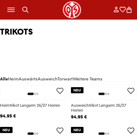
Zum Hauptinhalt springen
Anmelde
Merkli
War
TRIKOTS
Alle
Heim
Auswärts
Ausweich
Torwart
Weitere Teams
NEU
Heimtrikot Langarm 26/27 Herren
Ausweichtrikot Langarm 26/27
Herren
94,95 €
94,95 €
NEU
NEU