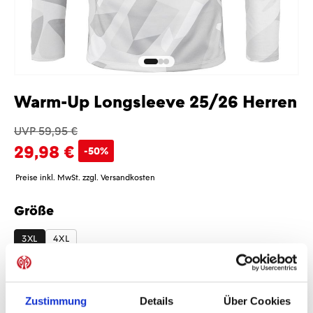
Warm-Up Longsleeve 25/26 Herren
UVP 59,95 €
29,98 €
-50%
Preise inkl. MwSt. zzgl. Versandkosten
Größe
auswählen
3XL
4XL
Sponsoren
Zustimmung
Details
Über Cookies
Ohne Sponsoren
Mit Sponsoren
+7,50 €