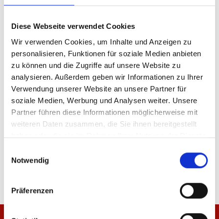
Produkt Anzahl: Gib den gewünschten Wer
Anzahl
Diese Webseite verwendet Cookies
Wir verwenden Cookies, um Inhalte und Anzeigen zu
Sofort verfügbar, Lieferzeit: 5-7 Tage
personalisieren, Funktionen für soziale Medien anbieten
zu können und die Zugriffe auf unsere Website zu
analysieren. Außerdem geben wir Informationen zu Ihrer
Verwendung unserer Website an unsere Partner für
IN DEN WARENKORB
soziale Medien, Werbung und Analysen weiter. Unsere
Partner führen diese Informationen möglicherweise mit
weiteren Daten zusammen, die Sie ihnen bereitgestellt
haben oder die sie im Rahmen Ihrer Nutzung der Dienste
gesammelt haben.
Einwilligungsauswahl
Produktdetails
Notwendig
Präferenzen