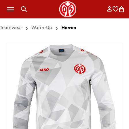
Zum Hauptinhalt springen
Anmelde
Merkli
War
Teamwear
Warm-Up
Herren