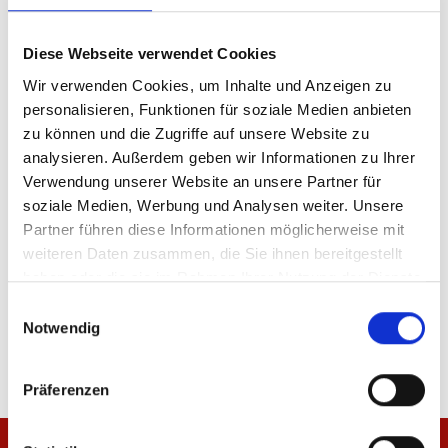
Produkt Anzahl: Gib den gewünschten Wer
Anzahl
Diese Webseite verwendet Cookies
Wir verwenden Cookies, um Inhalte und Anzeigen zu
Sofort verfügbar, Lieferzeit: 5-7 Tage
personalisieren, Funktionen für soziale Medien anbieten
zu können und die Zugriffe auf unsere Website zu
analysieren. Außerdem geben wir Informationen zu Ihrer
Verwendung unserer Website an unsere Partner für
IN DEN WARENKORB
soziale Medien, Werbung und Analysen weiter. Unsere
Partner führen diese Informationen möglicherweise mit
weiteren Daten zusammen, die Sie ihnen bereitgestellt
haben oder die sie im Rahmen Ihrer Nutzung der Dienste
gesammelt haben.
Einwilligungsauswahl
Produktdetails
Notwendig
Präferenzen