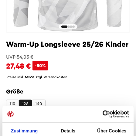
Warm-Up Longsleeve 25/26 Kinder
UVP 54,95 €
27,48 €
-50%
Preise inkl. MwSt. zzgl. Versandkosten
Größe
auswählen
116
128
140
Sponsoren
Zustimmung
Details
Über Cookies
Ohne Sponsoren
Mit Sponsoren
+7,48 €