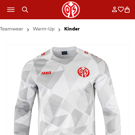
Zum Hauptinhalt springen
Anmelde
Merkli
War
Teamwear
Warm-Up
Kinder