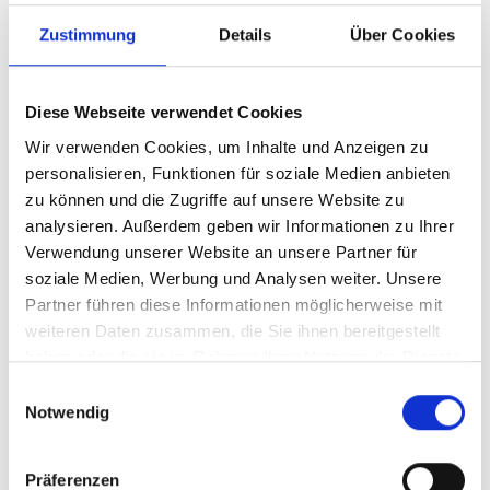
Zustimmung
Details
Über Cookies
IN DEN WARENKORB
Diese Webseite verwendet Cookies
Wir verwenden Cookies, um Inhalte und Anzeigen zu
Produktdetails
personalisieren, Funktionen für soziale Medien anbieten
zu können und die Zugriffe auf unsere Website zu
analysieren. Außerdem geben wir Informationen zu Ihrer
Verwendung unserer Website an unsere Partner für
ÄHNLICHE PRODUKTE
soziale Medien, Werbung und Analysen weiter. Unsere
Partner führen diese Informationen möglicherweise mit
weiteren Daten zusammen, die Sie ihnen bereitgestellt
haben oder die sie im Rahmen Ihrer Nutzung der Dienste
gesammelt haben.
Einwilligungsauswahl
Notwendig
Strickmütze 05er
Nikolausmütze Logo
34,95 €
12,95 €
Präferenzen