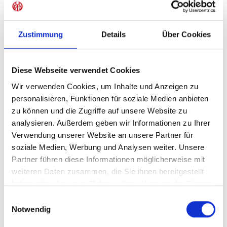
Sofort verfügbar, Lieferzeit: 5-7 Tage
Zustimmung
Details
Über Cookies
IN DEN WARENKORB
Diese Webseite verwendet Cookies
Wir verwenden Cookies, um Inhalte und Anzeigen zu
personalisieren, Funktionen für soziale Medien anbieten
zu können und die Zugriffe auf unsere Website zu
Produktdetails
analysieren. Außerdem geben wir Informationen zu Ihrer
Verwendung unserer Website an unsere Partner für
soziale Medien, Werbung und Analysen weiter. Unsere
Partner führen diese Informationen möglicherweise mit
ÄHNLICHE PRODUKTE
weiteren Daten zusammen, die Sie ihnen bereitgestellt
haben oder die sie im Rahmen Ihrer Nutzung der Dienste
gesammelt haben.
Einwilligungsauswahl
Notwendig