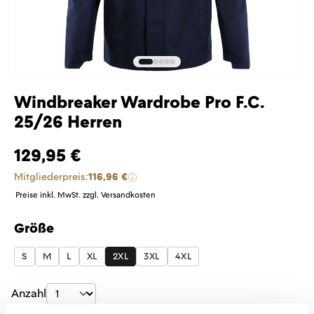
Windbreaker Wardrobe Pro F.C.
25/26 Herren
129,95 €
Mitgliederpreis:
116,96 €
Preise inkl. MwSt. zzgl. Versandkosten
Größe
auswählen
S
M
L
XL
2XL
3XL
4XL
Produkt Anzahl: Gib den gewünschten Wer
Anzahl