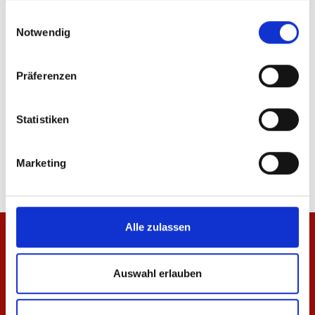
gesammelt haben.
Einwilligungsauswahl
ÄHNLICHE PRODUKTE
Notwendig
Präferenzen
Statistiken
Jacke Wardrobe Pro F.C. 25/26 Herren
Hose Wardrobe Pro F.C
69,95 €
59,95 €
Marketing
Alle zulassen
Auswahl erlauben