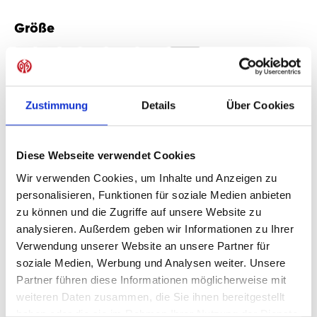
Größe
auswählen
S
M
L
XL
2XL
3XL
4XL
Produkt Anzahl: Gib den gewünschten Wer
Anzahl
Zustimmung
Details
Über Cookies
Sofort verfügbar, Lieferzeit: 5-7 Tage
Diese Webseite verwendet Cookies
Wir verwenden Cookies, um Inhalte und Anzeigen zu
personalisieren, Funktionen für soziale Medien anbieten
IN DEN WARENKORB
zu können und die Zugriffe auf unsere Website zu
analysieren. Außerdem geben wir Informationen zu Ihrer
Verwendung unserer Website an unsere Partner für
soziale Medien, Werbung und Analysen weiter. Unsere
Produktdetails
Partner führen diese Informationen möglicherweise mit
weiteren Daten zusammen, die Sie ihnen bereitgestellt
haben oder die sie im Rahmen Ihrer Nutzung der Dienste