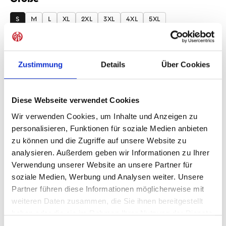
auswählen
S
M
L
XL
2XL
3XL
4XL
5XL
Produkt Anzahl: Gib den gewünschten Wer
Anzahl
Zustimmung
Details
Über Cookies
Sofort verfügbar, Lieferzeit: 1-3 Tage
Diese Webseite verwendet Cookies
Wir verwenden Cookies, um Inhalte und Anzeigen zu
IN DEN WARENKORB
personalisieren, Funktionen für soziale Medien anbieten
zu können und die Zugriffe auf unsere Website zu
analysieren. Außerdem geben wir Informationen zu Ihrer
Verwendung unserer Website an unsere Partner für
Produktdetails
soziale Medien, Werbung und Analysen weiter. Unsere
Partner führen diese Informationen möglicherweise mit
weiteren Daten zusammen, die Sie ihnen bereitgestellt
haben oder die sie im Rahmen Ihrer Nutzung der Dienste
gesammelt haben.