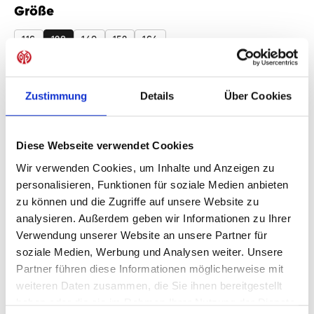
Größe
auswählen
116
128
140
152
164
Produkt Anzahl: Gib den gewünschten Wer
Anzahl
Zustimmung
Details
Über Cookies
Sofort verfügbar, Lieferzeit: 1-3 Tage
Diese Webseite verwendet Cookies
Wir verwenden Cookies, um Inhalte und Anzeigen zu
IN DEN WARENKORB
personalisieren, Funktionen für soziale Medien anbieten
zu können und die Zugriffe auf unsere Website zu
analysieren. Außerdem geben wir Informationen zu Ihrer
Verwendung unserer Website an unsere Partner für
soziale Medien, Werbung und Analysen weiter. Unsere
Produktdetails
Partner führen diese Informationen möglicherweise mit
weiteren Daten zusammen, die Sie ihnen bereitgestellt
haben oder die sie im Rahmen Ihrer Nutzung der Dienste