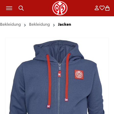
Zum Hauptinhalt springen
Anmelde
Merkli
War
Bekleidung
Bekleidung
Jacken