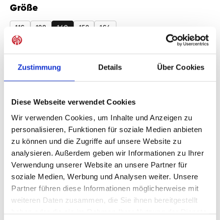
Größe
auswählen
116
128
140
152
164
Produkt Anzahl: Gib den gewünschten Wer
Anzahl
Zustimmung
Details
Über Cookies
Sofort verfügbar, Lieferzeit: 1-3 Tage
Diese Webseite verwendet Cookies
Wir verwenden Cookies, um Inhalte und Anzeigen zu
IN DEN WARENKORB
personalisieren, Funktionen für soziale Medien anbieten
zu können und die Zugriffe auf unsere Website zu
analysieren. Außerdem geben wir Informationen zu Ihrer
Verwendung unserer Website an unsere Partner für
soziale Medien, Werbung und Analysen weiter. Unsere
Produktdetails
Partner führen diese Informationen möglicherweise mit
weiteren Daten zusammen, die Sie ihnen bereitgestellt
haben oder die sie im Rahmen Ihrer Nutzung der Dienste