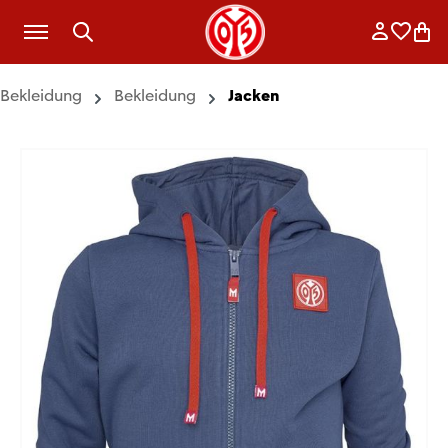
Zum Hauptinhalt springen
Anmelde
Merkli
War
Bekleidung
Bekleidung
Jacken