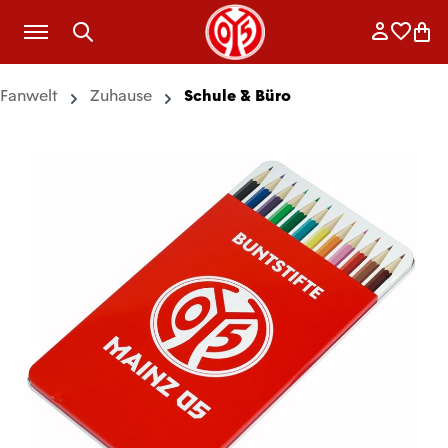
Zum Hauptinhalt springen
Anmelde
Merkli
War
Fanwelt
Zuhause
Schule & Büro