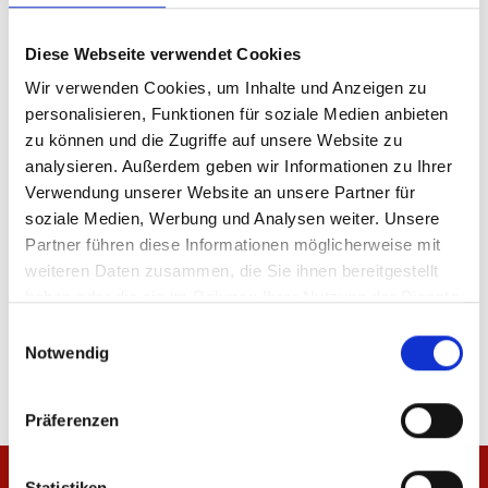
Produktdetails
Diese Webseite verwendet Cookies
Wir verwenden Cookies, um Inhalte und Anzeigen zu
personalisieren, Funktionen für soziale Medien anbieten
zu können und die Zugriffe auf unsere Website zu
ÄHNLICHE PRODUKTE
analysieren. Außerdem geben wir Informationen zu Ihrer
Verwendung unserer Website an unsere Partner für
soziale Medien, Werbung und Analysen weiter. Unsere
Partner führen diese Informationen möglicherweise mit
weiteren Daten zusammen, die Sie ihnen bereitgestellt
haben oder die sie im Rahmen Ihrer Nutzung der Dienste
Bleistift 1. FSV Mainz 05
Kugelschreiber 3er-Se
gesammelt haben.
Einwilligungsauswahl
3,95 €
6,95 €
Notwendig
Präferenzen
Statistiken