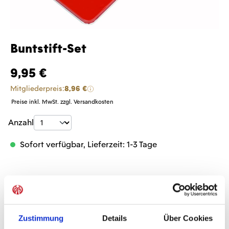
Buntstift-Set
9,95 €
Mitgliederpreis:
8,96 €
Preise inkl. MwSt. zzgl. Versandkosten
Produkt Anzahl: Gib den gewünschten Wer
Anzahl
Sofort verfügbar, Lieferzeit: 1-3 Tage
IN DEN WARENKORB
Zustimmung
Details
Über Cookies