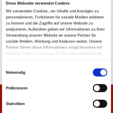
Diese Webseite verwendet Cookies
Sofort verfügbar, Lieferzeit: 1-3 Tage
Wir verwenden Cookies, um Inhalte und Anzeigen zu
personalisieren, Funktionen für soziale Medien anbieten
zu können und die Zugriffe auf unsere Website zu
analysieren. Außerdem geben wir Informationen zu Ihrer
IN DEN WARENKORB
Verwendung unserer Website an unsere Partner für
soziale Medien, Werbung und Analysen weiter. Unsere
Partner führen diese Informationen möglicherweise mit
weiteren Daten zusammen, die Sie ihnen bereitgestellt
Produktdetails
haben oder die sie im Rahmen Ihrer Nutzung der Dienste
gesammelt haben.
Einwilligungsauswahl
Notwendig
Präferenzen
Statistiken