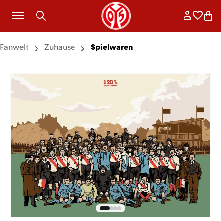
Zum Hauptinhalt springen
Anmelde
Merkli
War
Fanwelt
Zuhause
Spielwaren