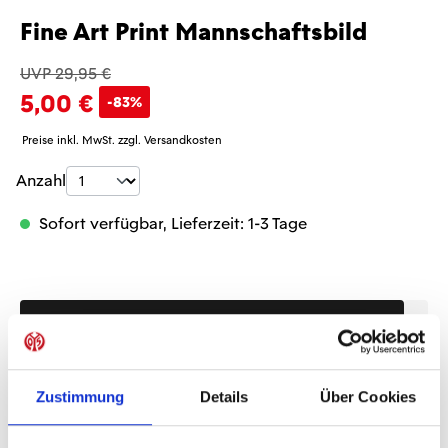
Fine Art Print Mannschaftsbild
UVP 29,95 €
5,00 €
-83%
Preise inkl. MwSt. zzgl. Versandkosten
Produkt Anzahl: Gib den gewünschten Wer
Anzahl
Sofort verfügbar, Lieferzeit: 1-3 Tage
IN DEN WARENKORB
Zustimmung
Details
Über Cookies
Produktdetails