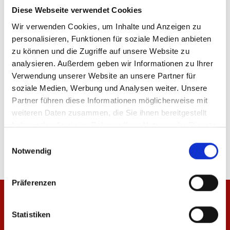
Diese Webseite verwendet Cookies
Wir verwenden Cookies, um Inhalte und Anzeigen zu
personalisieren, Funktionen für soziale Medien anbieten
ÄHNLICHE PRODUKTE
zu können und die Zugriffe auf unsere Website zu
analysieren. Außerdem geben wir Informationen zu Ihrer
Verwendung unserer Website an unsere Partner für
soziale Medien, Werbung und Analysen weiter. Unsere
-83%
-83%
Partner führen diese Informationen möglicherweise mit
weiteren Daten zusammen, die Sie ihnen bereitgestellt
Fine Art Print Gaustraße
Fine Art Print Jubel
haben oder die sie im Rahmen Ihrer Nutzung der Dienste
5,00 €
29,95 €
5,00 €
29,95 €
gesammelt haben.
Einwilligungsauswahl
Notwendig
Präferenzen
Statistiken