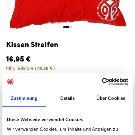
Kissen Streifen
16,95 €
Mitgliederpreis:
15,26 €
Preise inkl. MwSt. zzgl. Versandkosten
Produkt Anzahl: Gib den gewünschten Wer
Anzahl
Zustimmung
Details
Über Cookies
Sofort verfügbar, Lieferzeit: 1-3 Tage
Diese Webseite verwendet Cookies
Wir verwenden Cookies, um Inhalte und Anzeigen zu
IN DEN WARENKORB