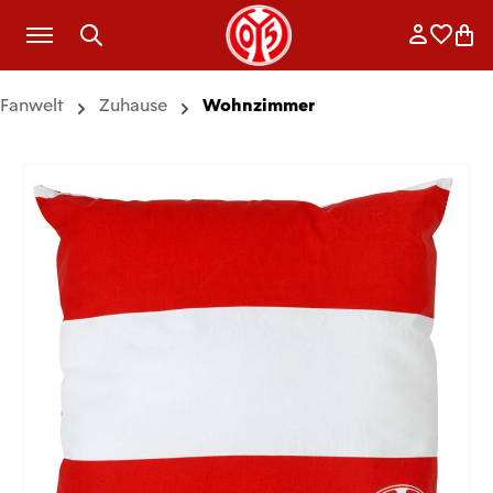
Zum Hauptinhalt springen
Anmelde
Merkli
War
Fanwelt
Zuhause
Wohnzimmer