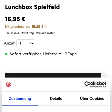
Lunchbox Spielfeld
16,95 €
Mitgliederpreis:
15,26 €
Preise inkl. MwSt. zzgl. Versandkosten
Produkt Anzahl: Gib den gewünschten Wer
Anzahl
Sofort verfügbar, Lieferzeit: 1-3 Tage
IN DEN WARENKORB
Zustimmung
Details
Über Cookies
Produktdetails