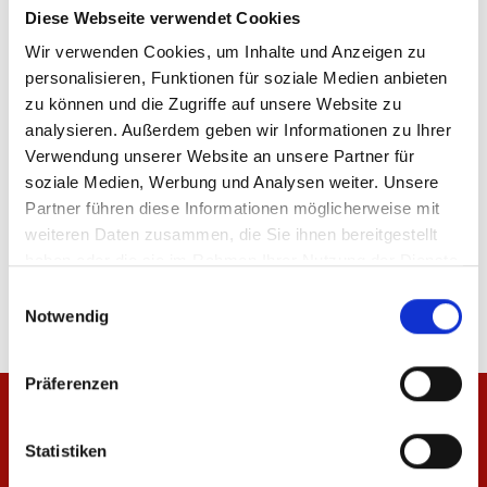
Diese Webseite verwendet Cookies
Wir verwenden Cookies, um Inhalte und Anzeigen zu
personalisieren, Funktionen für soziale Medien anbieten
ÄHNLICHE PRODUKTE
zu können und die Zugriffe auf unsere Website zu
analysieren. Außerdem geben wir Informationen zu Ihrer
Verwendung unserer Website an unsere Partner für
soziale Medien, Werbung und Analysen weiter. Unsere
Partner führen diese Informationen möglicherweise mit
weiteren Daten zusammen, die Sie ihnen bereitgestellt
Lunchbox Logo
Brotdose Halbzeitpau
haben oder die sie im Rahmen Ihrer Nutzung der Dienste
12,95 €
9,95 €
gesammelt haben.
Einwilligungsauswahl
Notwendig
Präferenzen
Statistiken