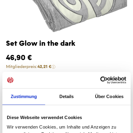
Set Glow in the dark
46,90 €
Mitgliederpreis:
42,21 €
Preise inkl. MwSt. zzgl. Versandkosten
Produkt Anzahl: Gib den gewünschten Wer
Anzahl
Zustimmung
Details
Über Cookies
Sofort verfügbar, Lieferzeit: 1-3 Tage
Diese Webseite verwendet Cookies
Wir verwenden Cookies, um Inhalte und Anzeigen zu
IN DEN WARENKORB