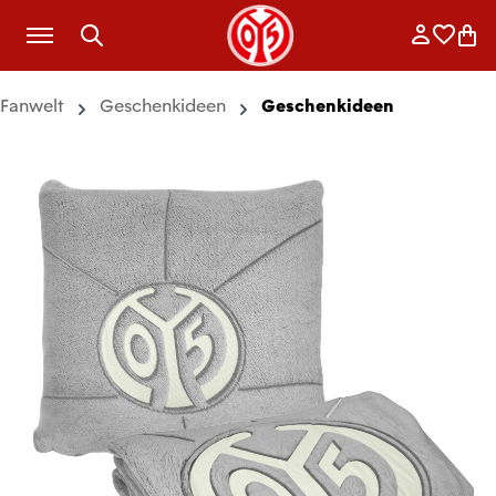
Zum Hauptinhalt springen
Anmelde
Merkli
War
Fanwelt
Geschenkideen
Geschenkideen